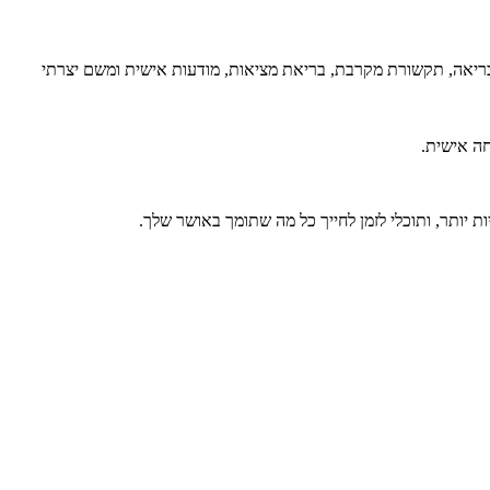
פקטיבי בזמן קצר יחסית, ובזכות עצמך, יצאתי למסע של מחקר שנמשך מעל 30 שנים בנושא מיניות בריאה, תקשורת מקרבת, בריאת מציאות, מודעות אישית ומשם יצרתי
יחה אישית.
ות יותר, ותוכלי לזמן לחייך כל מה שתומך באושר שלך.