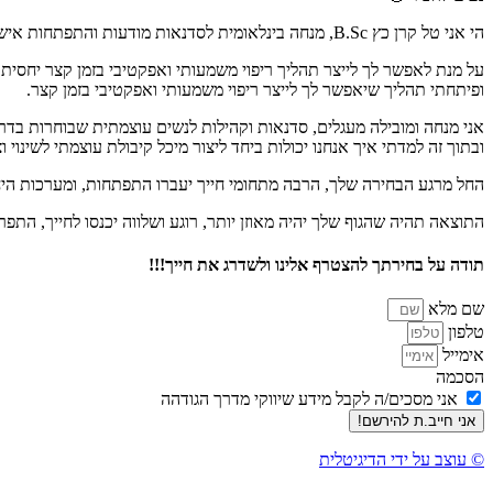
הי אני טל קרן כץ B.Sc, מנחה בינלאומית לסדנאות מודעות והתפתחות אישית.
ופיתחתי תהליך שיאפשר לך לייצר ריפוי משמעותי ואפקטיבי בזמן קצר.
אני מנחה ומובילה מעגלים, סדנאות וקהילות לנשים עוצמתית שבוחרות בדרך של
ובתוך זה למדתי איך אנחנו יכולות ביחד ליצור מיכל קיבולת עוצמתי לשינוי
החל מרגע הבחירה שלך, הרבה מתחומי חייך יעברו התפתחות, ומערכות היח
התוצאה תהיה שהגוף שלך יהיה מאוזן יותר, רוגע ושלווה יכנסו לחייך, התפר
תודה על בחירתך להצטרף אלינו ולשדרג את חייך!!!
שם מלא
טלפון
אימייל
הסכמה
אני מסכים/ה לקבל מידע שיווקי מדרך הגודהה
אני חייב.ת להירשם!
© עוצב על ידי הדיגיטלית