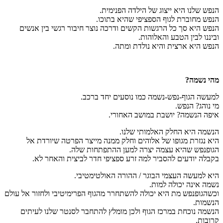
הנפש שלנו היא ייצוג של הילדה הפנימית.
הנפש מחוברת לגוף הספציפי שהיא בתוכו.
הנפש היא סך כל הרגשות הקשים ודרכה נוצר חיבור רגשי בין אנשים
וביננו לבין הטבע והאלוהות.
הנפש היא ארצית והיא נולדת ומתה.
מהי נשמה?
למעשה הגוף-נפש-נשמה כמו נוסעים יחד ברכב.
מי נוהג? הנפש.
איפה הנשמה? יושבת במושב האחורי.
הנשמה היא החלק האלמותי שלנו.
היא נגזרת מגופו של אלוהים וחלק ממנה מייצר הפרטה שיורדת אל
הגופנפש שהיא עצמה יצרה למען ההתפתחות שלה.
בקבלה יודעים להסביר למה זרע ספציפי חדר לביצית והאחר לא.
היא למעשה העצמי הבוגר / ההורה האולטימטיבי.
נשמה אינה יכולה למות.
וכשהגופנפש מת היא יכולה להשתחרר מהגוף הפרימיטיבי ולחזור אל עולם
הנשמות.
הנשמה נוכחת במרכז הגוף ולכן מומלץ להתחבר לסנטר שלנו לעיתים
קרובות.