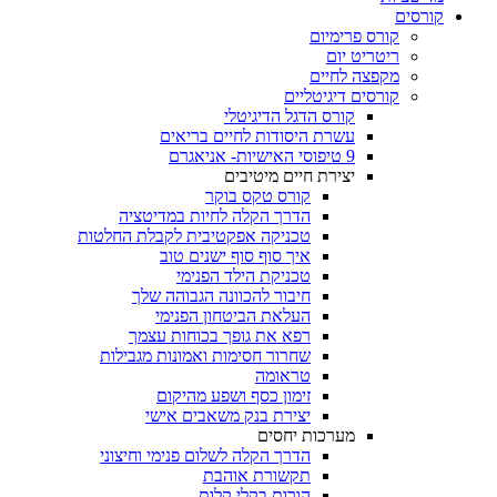
קורסים
קורס פרימיום
ריטריט יום
מקפצה לחיים
קורסים דיגיטליים
קורס הדגל הדיגיטלי
עשרת היסודות לחיים בריאים
9 טיפוסי האישיות- אניאגרם
יצירת חיים מיטיבים
קורס טקס בוקר
הדרך הקלה לחיות במדיטציה
טכניקה אפקטיבית לקבלת החלטות
איך סוף סוף ישנים טוב
טכניקת הילד הפנימי
חיבור להכוונה הגבוהה שלך
העלאת הביטחון הפנימי
רפא את גופך בכוחות עצמך
שחרור חסימות ואמונות מגבילות
טראומה
זימון כסף ושפע מהיקום
יצירת בנק משאבים אישי
מערכות יחסים
הדרך הקלה לשלום פנימי וחיצוני
תקשורת אוהבת
הורות בקלי קלות