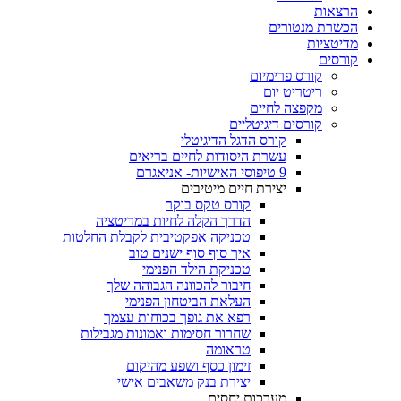
הרצאות
הכשרת מנטורים
מדיטציות
קורסים
קורס פרימיום
ריטריט יום
מקפצה לחיים
קורסים דיגיטליים
קורס הדגל הדיגיטלי
עשרת היסודות לחיים בריאים
9 טיפוסי האישיות- אניאגרם
יצירת חיים מיטיבים
קורס טקס בוקר
הדרך הקלה לחיות במדיטציה
טכניקה אפקטיבית לקבלת החלטות
איך סוף סוף ישנים טוב
טכניקת הילד הפנימי
חיבור להכוונה הגבוהה שלך
העלאת הביטחון הפנימי
רפא את גופך בכוחות עצמך
שחרור חסימות ואמונות מגבילות
טראומה
זימון כסף ושפע מהיקום
יצירת בנק משאבים אישי
מערכות יחסים