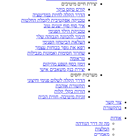
יצירת חיים מיטיבים
קורס טקס בוקר
הדרך הקלה לחיות במדיטציה
טכניקה אפקטיבית לקבלת החלטות
איך סוף סוף ישנים טוב
טכניקת הילד הפנימי
חיבור להכוונה הגבוהה שלך
העלאת הביטחון הפנימי
רפא את גופך בכוחות עצמך
שחרור חסימות ואמונות מגבילות
טראומה
זימון כסף ושפע מהיקום
יצירת בנק משאבים אישי
מערכות יחסים
הדרך הקלה לשלום פנימי וחיצוני
תקשורת אוהבת
הורות בקלי קלות
זוגיות מיטיבה- חווית הבית
צור קשר
בתקשורת
אודות
מה זה דרך הגודהה
המלצות
מאמרים