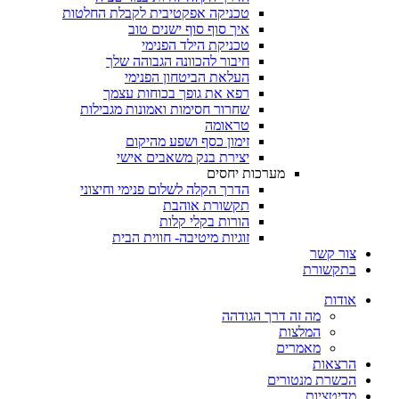
טכניקה אפקטיבית לקבלת החלטות
איך סוף סוף ישנים טוב
טכניקת הילד הפנימי
חיבור להכוונה הגבוהה שלך
העלאת הביטחון הפנימי
רפא את גופך בכוחות עצמך
שחרור חסימות ואמונות מגבילות
טראומה
זימון כסף ושפע מהיקום
יצירת בנק משאבים אישי
מערכות יחסים
הדרך הקלה לשלום פנימי וחיצוני
תקשורת אוהבת
הורות בקלי קלות
זוגיות מיטיבה- חווית הבית
צור קשר
בתקשורת
אודות
מה זה דרך הגודהה
המלצות
מאמרים
הרצאות
הכשרת מנטורים
מדיטציות