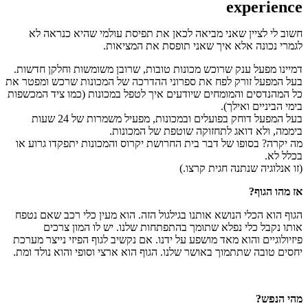
experience
חשוב לי לציין שאני מביאה לכאן את תפיסת עולמי שהיא כנראה לא
לגמרי נכונה אלא איך שאני תופסת את המציאות.
דמיינו מפעל ענק שרוכש מכונות טובות, שרובן משומשות וחלקן חדשות.
בעל המפעל זורק לפח את ספרוני ההדרכה של המכונות שרכש ומפטר את
כל המהנדסים והמומחים שיודעים איך לטפל במכונות (כמו ציד המכשפות
בימי הביניים ואילך).
בעל המפעל דוחק בפועלים ובמכונות, מפעיל משמרות של 24 שעות
ביממה, ולא דואג לתחזוקה שוטפת של המכונות.
מה יקרה? בסופו של דבר בית החרושת יקרוס והמכונות יתפקדו גרוע או
בכלל לא.
(זו אנלוגיה שנתנה חגית קרצו.)
אז מהו הגוף?
הגוף הוא הכלי הנושא אותנו בגילגול הזה. הוא מעין כלי רכב שאם נטפח
אותו נקבל כלי נפלא שתומך בהתפתחות שלנו. יש לו המון צרכים
פיזיולוגיים והוא מאד מושפע על ידנו. אם נקשיב לגוף הפיזי נייצר מערכת
יחסים טובה שתתמוך באושר שלנו. הגוף הוא ארצי וסופי והוא נולד ומת.
מהי הנפש?