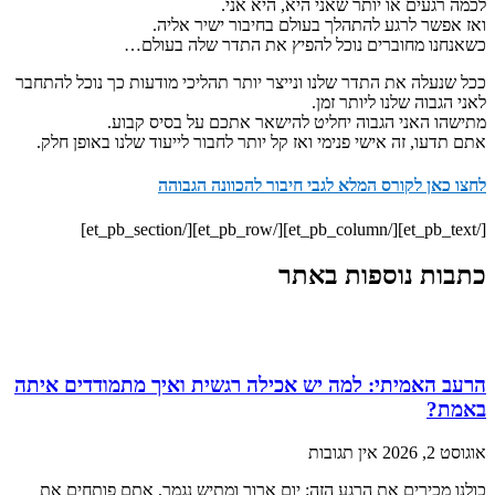
לכמה רגעים או יותר שאני היא, היא אני.
ואז אפשר לרגע להתהלך בעולם בחיבור ישיר אליה.
כשאנחנו מחוברים נוכל להפיץ את התדר שלה בעולם…
ככל שנעלה את התדר שלנו ונייצר יותר תהליכי מודעות כך נוכל להתחבר
לאני הגבוה שלנו ליותר זמן.
מתישהו האני הגבוה יחליט להישאר אתכם על בסיס קבוע.
אתם תדעו, זה אישי פנימי ואז קל יותר לחבור לייעוד שלנו באופן חלק.
לחצו כאן לקורס המלא לגבי חיבור להכוונה הגבוהה
[/et_pb_text][/et_pb_column][/et_pb_row][/et_pb_section]
כתבות נוספות באתר
הרעב האמיתי: למה יש אכילה רגשית ואיך מתמודדים איתה
באמת?
אוגוסט 2, 2026
אין תגובות
כולנו מכירים את הרגע הזה: יום ארוך ומתיש נגמר, אתם פותחים את