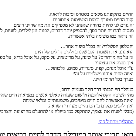
החיים בתקופתנו מלאים בסטרס וסיבות לדאגה.
קצב החיים מטורף וכמות המשימות אינסופית.
זה גורם לנו לחיות בחוויה שאנחנו לא מספיקים את מה שהיינו רוצים.
מנסים להרוויח יותר כסף, להספיק יותר דברים, לפנות זמן לילדים, לזוגיות, ל
וזה נראה כמו משימה בלתי אפשרית.
והטלפון הסלולרי? זה בכלל סיפור אחר…
הוא גונב את תשומת הלב שלנו בחלקים גדולים של היום.
אז על מה מוותרים? על שינה, על מדיטציה, על סקס, על אוכל בריא, על ס
איך נפצה את עצמנו?
ע”י אוכל מנחם, קפה, סיגריות, סמים, אלכוהול…
ואיזה מחיר אנחנו משלמים על זה?
בערך בכל תחומי חיינו.
במהלך חיי הבנתי דרך חקר מעמיק ורחב,
מהי השיטה הקלה-להבנה ולישום שעזרה לאלפי אנשים במציאות חיים שאינ
ואינה מאפשרת להם חיים מיטיבים, משמעותיים ומלאי שמחה
ואיך להגיע למקום בו הם נהיים מעוררי השראה.
(מבלי לשנות את עצמך, להתקפל כמו בייגלה או להתעלם מהרצונות והצר
התהליך מתחיל פה!
בואי תכירי אותך כמובילת הדרך לחיים בריאים יו