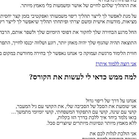
את התהליך שלהם לחיים של אושר ומשמעות בלי מאמץ מיותר.
מציאות, מודעות אישית ומשם יצרתי ופיתחתי תהליך שיאפשר לך לייצר ריפו
החל מרגע הבחירה שלך לחקור את דפוסי היומיום שלך ולשפר אותם, הרבה 
התוצאה תהיה שהגוף שלך יהיה מאוזן יותר, רוגע ושלווה יכנסו לחייך, התפר
חווית הלימוד מרגשת ועמוקה כי אנחנו נאפשר לך בחירה מחודשת במקום ב
אני רוצה ללמוד איתך!
למה ממש כדאי לי לעשות את הקורס?
אנחנו על דרך של ריפוי גדול
אני שומעת את הסבל של הסביבה שלי, את הקושי עם גיל המעבר,
קושי עם שינה, קושי עם התפקוד המשפחתי, קושי יומיומי מתמשך…
בואו נלמד ביחד איך ללכת בדרך הזו בקלות,
ללא מאמץ מיותר ונסיונות מיותרים שיוצרים סבל.
אני הולכת לגלות לכם את