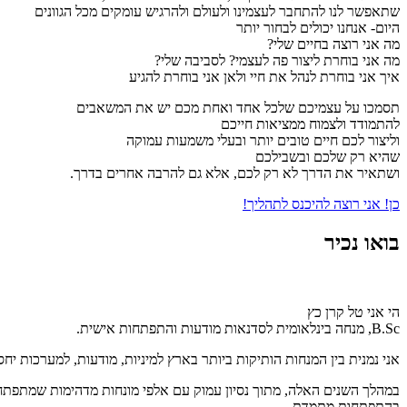
שתאפשר לנו להתחבר לעצמינו ולעולם ולהרגיש עומקים מכל הגוונים
היום- אנחנו יכולים לבחור יותר
מה אני רוצה בחיים שלי?
מה אני בוחרת ליצור פה לעצמי? לסביבה שלי?
איך אני בוחרת לנהל את חיי ולאן אני בוחרת להגיע
תסמכו על עצמיכם שלכל אחד ואחת מכם יש את המשאבים
להתמודד ולצמוח ממציאות חייכם
וליצור לכם חיים טובים יותר ובעלי משמעות עמוקה
שהיא רק שלכם ובשבילכם
ושתאיר את הדרך לא רק לכם, אלא גם להרבה אחרים בדרך.
כן! אני רוצה להיכנס לתהליך!
בואו נכיר
הי אני טל קרן כץ
B.Sc, מנחה בינלאומית לסדנאות מודעות והתפתחות אישית.
אני נמנית בין המנחות הותיקות ביותר בארץ למיניות, מודעות, למערכות יחס
במהלך השנים האלה, מתוך נסיון עמוק עם אלפי מונחות מדהימות שמתפתח
בהתפתחות מתמדת-