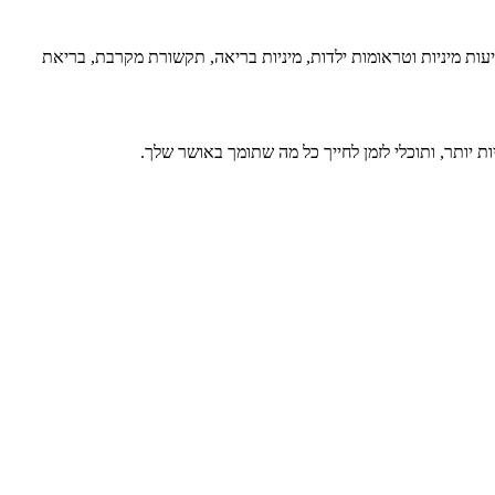
קטיבי בזמן קצר יחסית, ובזכות עצמך, יצאתי למסע של מחקר שנמשך מעל 30 שנים בנושא ריפוי פגיעות מיניות וטראומות ילדות, מיניות בריאה, תקשורת מקרבת, בריאת
ות יותר, ותוכלי לזמן לחייך כל מה שתומך באושר שלך.