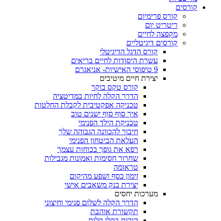
קורסים
קורס פרימיום
ריטריט יום
מקפצה לחיים
קורסים דיגיטליים
קורס הדגל הדיגיטלי
עשרת היסודות לחיים בריאים
9 טיפוסי האישיות- אניאגרם
יצירת חיים מיטיבים
קורס טקס בוקר
הדרך הקלה לחיות במדיטציה
טכניקה אפקטיבית לקבלת החלטות
איך סוף סוף ישנים טוב
טכניקת הילד הפנימי
חיבור להכוונה הגבוהה שלך
העלאת הביטחון הפנימי
רפא את גופך בכוחות עצמך
שחרור חסימות ואמונות מגבילות
טראומה
זימון כסף ושפע מהיקום
יצירת בנק משאבים אישי
מערכות יחסים
הדרך הקלה לשלום פנימי וחיצוני
תקשורת אוהבת
הורות בקלי קלות