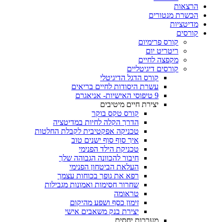
הרצאות
הכשרת מנטורים
מדיטציות
קורסים
קורס פרימיום
ריטריט יום
מקפצה לחיים
קורסים דיגיטליים
קורס הדגל הדיגיטלי
עשרת היסודות לחיים בריאים
9 טיפוסי האישיות- אניאגרם
יצירת חיים מיטיבים
קורס טקס בוקר
הדרך הקלה לחיות במדיטציה
טכניקה אפקטיבית לקבלת החלטות
איך סוף סוף ישנים טוב
טכניקת הילד הפנימי
חיבור להכוונה הגבוהה שלך
העלאת הביטחון הפנימי
רפא את גופך בכוחות עצמך
שחרור חסימות ואמונות מגבילות
טראומה
זימון כסף ושפע מהיקום
יצירת בנק משאבים אישי
מערכות יחסים