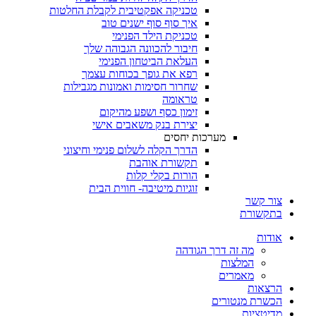
טכניקה אפקטיבית לקבלת החלטות
איך סוף סוף ישנים טוב
טכניקת הילד הפנימי
חיבור להכוונה הגבוהה שלך
העלאת הביטחון הפנימי
רפא את גופך בכוחות עצמך
שחרור חסימות ואמונות מגבילות
טראומה
זימון כסף ושפע מהיקום
יצירת בנק משאבים אישי
מערכות יחסים
הדרך הקלה לשלום פנימי וחיצוני
תקשורת אוהבת
הורות בקלי קלות
זוגיות מיטיבה- חווית הבית
צור קשר
בתקשורת
אודות
מה זה דרך הגודהה
המלצות
מאמרים
הרצאות
הכשרת מנטורים
מדיטציות