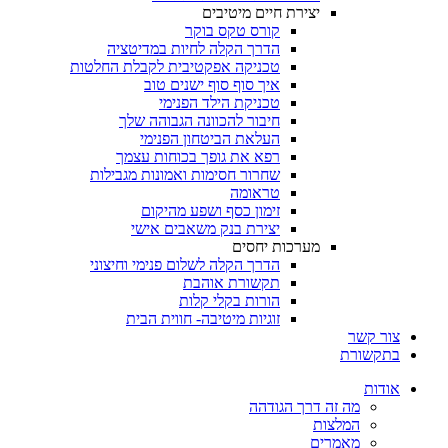
יצירת חיים מיטיבים
קורס טקס בוקר
הדרך הקלה לחיות במדיטציה
טכניקה אפקטיבית לקבלת החלטות
איך סוף סוף ישנים טוב
טכניקת הילד הפנימי
חיבור להכוונה הגבוהה שלך
העלאת הביטחון הפנימי
רפא את גופך בכוחות עצמך
שחרור חסימות ואמונות מגבילות
טראומה
זימון כסף ושפע מהיקום
יצירת בנק משאבים אישי
מערכות יחסים
הדרך הקלה לשלום פנימי וחיצוני
תקשורת אוהבת
הורות בקלי קלות
זוגיות מיטיבה- חווית הבית
צור קשר
בתקשורת
אודות
מה זה דרך הגודהה
המלצות
מאמרים