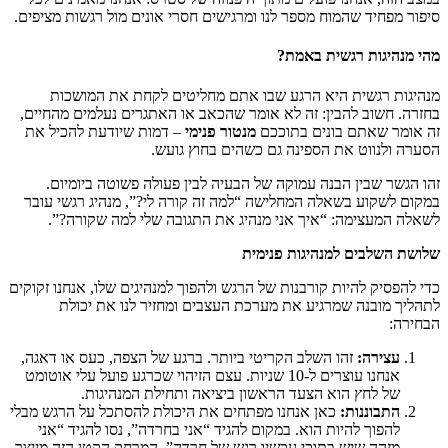
סיפור מפחיד שהמוח מספר לנו ומרגישים חסרי אונים מול רגשות מציפים.
מהי מנהיגות רגשית באמת?
מנהיגות רגשית היא הרגע שבו אתם מחליטים לקחת את המושכות
בחזרה. חשוב להבין: זה לא אומר שהכאב או האתגרים נעלמים מהחיים,
זה אומר שאתם בונים בתוככם
מנטור פנימי
– דמות שיודעת להכיל את
הסערה ולנווט את הספינה גם כשהים בחוץ גועש.
זהו הגשר שבין הבנה עמוקה של הבעיה לבין פעולה פשוטה ביומיום.
במקום לשקוע בשאלה המחלישה “למה זה קורה לי?”, מנהיג רגשי עובר
לשאלה המעצימה: “איך אני מנהיג את התגובה שלי למה שקורה?”.
שלושת השלבים למנהיגות פנימית
כדי להפסיק להיות קורבנות של הרגש ולהפוך למנהיגים שלו, אנחנו זקוקים
לתהליך מובנה שמרגיע את מערכת העצבים ומחזיר לנו את יכולת
הבחירה:
עצירה:
זהו השלב הקריטי ביותר. ברגע של הצפה, כעס או דאגה,
אנחנו עוצרים ל-10 שניות. עצם הזיהוי שכרגע פועל עלי אוטומט
של לחץ הוא הצעד הראשון ביציאה ותחילת המנהיגות.
התבוננות:
כאן אנחנו מפתחים את היכולת להסתכל על הרגש מבלי
להפוך להיות הוא. במקום להגיד “אני בחרדה”, נסו להגיד “אני
מזהה שיש בתוכי עכשיו רגש של חרדה”. המרחק הקטן הזה מייצר