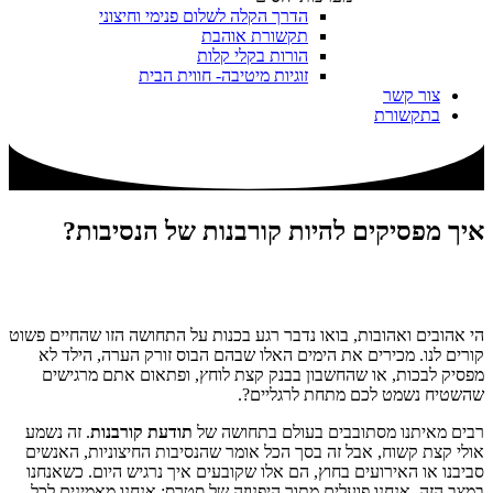
הדרך הקלה לשלום פנימי וחיצוני
תקשורת אוהבת
הורות בקלי קלות
זוגיות מיטיבה- חווית הבית
צור קשר
בתקשורת
איך מפסיקים להיות קורבנות של הנסיבות?
הי אהובים ואהובות, בואו נדבר רגע בכנות על התחושה הזו שהחיים פשוט
קורים לנו. מכירים את הימים האלו שבהם הבוס זורק הערה, הילד לא
מפסיק לבכות, או שהחשבון בבנק קצת לוחץ, ופתאום אתם מרגישים
שהשטיח נשמט לכם מתחת לרגליים?.
רבים מאיתנו מסתובבים בעולם בתחושה של
תודעת קורבנות
. זה נשמע
אולי קצת קשוח, אבל זה בסך הכל אומר שהנסיבות החיצוניות, האנשים
סביבנו או האירועים בחוץ, הם אלו שקובעים איך נרגיש היום. כשאנחנו
במצב הזה, אנחנו פועלים מתוך היפנוזה של סטרס: אנחנו מאמינים לכל