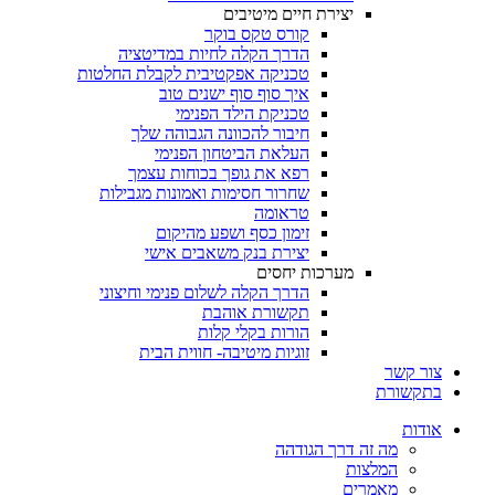
יצירת חיים מיטיבים
קורס טקס בוקר
הדרך הקלה לחיות במדיטציה
טכניקה אפקטיבית לקבלת החלטות
איך סוף סוף ישנים טוב
טכניקת הילד הפנימי
חיבור להכוונה הגבוהה שלך
העלאת הביטחון הפנימי
רפא את גופך בכוחות עצמך
שחרור חסימות ואמונות מגבילות
טראומה
זימון כסף ושפע מהיקום
יצירת בנק משאבים אישי
מערכות יחסים
הדרך הקלה לשלום פנימי וחיצוני
תקשורת אוהבת
הורות בקלי קלות
זוגיות מיטיבה- חווית הבית
צור קשר
בתקשורת
אודות
מה זה דרך הגודהה
המלצות
מאמרים