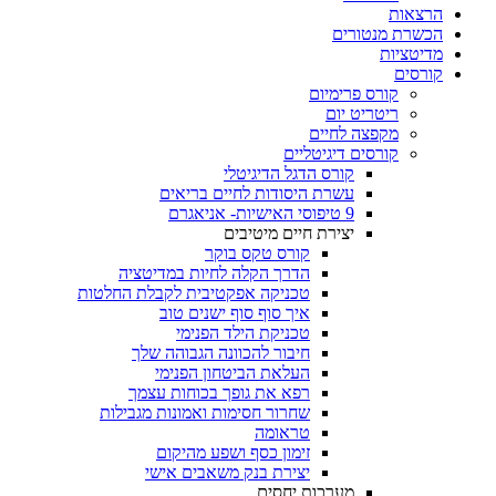
הרצאות
הכשרת מנטורים
מדיטציות
קורסים
קורס פרימיום
ריטריט יום
מקפצה לחיים
קורסים דיגיטליים
קורס הדגל הדיגיטלי
עשרת היסודות לחיים בריאים
9 טיפוסי האישיות- אניאגרם
יצירת חיים מיטיבים
קורס טקס בוקר
הדרך הקלה לחיות במדיטציה
טכניקה אפקטיבית לקבלת החלטות
איך סוף סוף ישנים טוב
טכניקת הילד הפנימי
חיבור להכוונה הגבוהה שלך
העלאת הביטחון הפנימי
רפא את גופך בכוחות עצמך
שחרור חסימות ואמונות מגבילות
טראומה
זימון כסף ושפע מהיקום
יצירת בנק משאבים אישי
מערכות יחסים