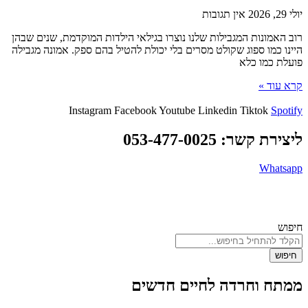
יולי 29, 2026
אין תגובות
רוב האמונות המגבילות שלנו נוצרו בגילאי הילדות המוקדמת, שנים שבהן
היינו כמו ספוג שקולט מסרים בלי יכולת להטיל בהם ספק. אמונה מגבילה
פועלת כמו כלא
קרא עוד »
Instagram
Facebook
Youtube
Linkedin
Tiktok
Spotify
ליצירת קשר: 053-477-0025
Whatsapp
© כל הזכויות שמורות לדרך הגודהה 2026 |
מדינות פרטיות
| נבנה באהבה
ע”י
הדיגיטלית
חיפוש
חיפוש
ממתח וחרדה לחיים חדשים