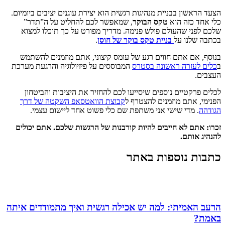
הצעד הראשון בבניית מנהיגות רגשית הוא יצירת עוגנים יציבים ביומיום.
כלי אחד כזה הוא
טקס הבוקר
, שמאפשר לכם להחליט על ה”תדר”
שלכם לפני שהעולם פולש פנימה. מדריך מפורט על כך תוכלו למצוא
בכתבה שלנו על
בניית טקס בוקר של חוסן
.
בנוסף, אם אתם חווים רגע של עומס קיצוני, אתם מוזמנים להשתמש
ב
כלים לעזרה ראשונה בסטרס
המבוססים על פיזיולוגיה והרגעת מערכת
העצבים.
לכלים פרקטיים נוספים שיסייעו לכם להחזיר את היציבות והביטחון
הפנימי, אתם מוזמנים להצטרף ל
קבוצת הוואטסאפ השקטה של דרך
הגודהה
. מדי שישי אני משתפת שם כלי פשוט אחד ליישום עצמי.
זכרו: אתם לא חייבים להיות קורבנות של הרגשות שלכם. אתם יכולים
להנהיג אותם.
כתבות נוספות באתר
הרעב האמיתי: למה יש אכילה רגשית ואיך מתמודדים איתה
באמת?