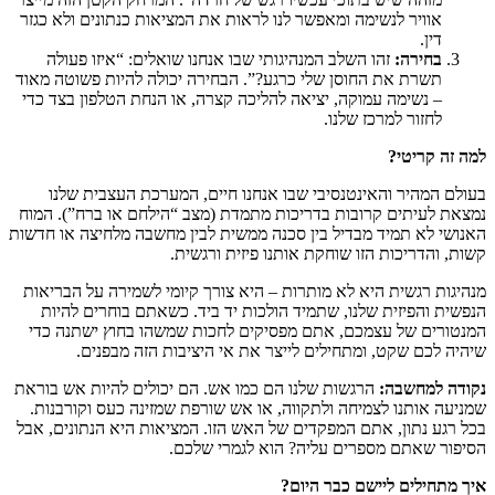
אוויר לנשימה ומאפשר לנו לראות את המציאות כנתונים ולא כגזר
דין.
בחירה:
זהו השלב המנהיגותי שבו אנחנו שואלים: “איזו פעולה
תשרת את החוסן שלי כרגע?”. הבחירה יכולה להיות פשוטה מאוד
– נשימה עמוקה, יציאה להליכה קצרה, או הנחת הטלפון בצד כדי
לחזור למרכז שלנו.
למה זה קריטי?
בעולם המהיר והאינטנסיבי שבו אנחנו חיים, המערכת העצבית שלנו
נמצאת לעיתים קרובות בדריכות מתמדת (מצב “הילחם או ברח”). המוח
האנושי לא תמיד מבדיל בין סכנה ממשית לבין מחשבה מלחיצה או חדשות
קשות, והדריכות הזו שוחקת אותנו פיזית ורגשית.
מנהיגות רגשית היא לא מותרות – היא צורך קיומי לשמירה על הבריאות
הנפשית והפיזית שלנו, שתמיד הולכות יד ביד. כשאתם בוחרים להיות
המנטורים של עצמכם, אתם מפסיקים לחכות שמשהו בחוץ ישתנה כדי
שיהיה לכם שקט, ומתחילים לייצר את אי היציבות הזה מבפנים.
נקודה למחשבה:
הרגשות שלנו הם כמו אש. הם יכולים להיות אש בוראת
שמניעה אותנו לצמיחה ולתקווה, או אש שורפת שמזינה כעס וקורבנות.
בכל רגע נתון, אתם המפקדים של האש הזו. המציאות היא הנתונים, אבל
הסיפור שאתם מספרים עליה? הוא לגמרי שלכם.
איך מתחילים ליישם כבר היום?