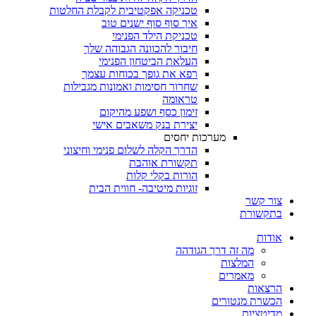
טכניקה אפקטיבית לקבלת החלטות
איך סוף סוף ישנים טוב
טכניקת הילד הפנימי
חיבור להכוונה הגבוהה שלך
העלאת הביטחון הפנימי
רפא את גופך בכוחות עצמך
שחרור חסימות ואמונות מגבילות
טראומה
זימון כסף ושפע מהיקום
יצירת בנק משאבים אישי
מערכות יחסים
הדרך הקלה לשלום פנימי וחיצוני
תקשורת אוהבת
הורות בקלי קלות
זוגיות מיטיבה- חווית הבית
צור קשר
בתקשורת
אודות
מה זה דרך הגודהה
המלצות
מאמרים
הרצאות
הכשרת מנטורים
מדיטציות