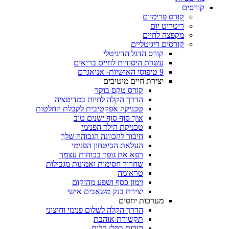
קורסים
קורס פרימיום
ריטריט יום
מקפצה לחיים
קורסים דיגיטליים
קורס הדגל הדיגיטלי
עשרת היסודות לחיים בריאים
9 טיפוסי האישיות- אניאגרם
יצירת חיים מיטיבים
קורס טקס בוקר
הדרך הקלה לחיות במדיטציה
טכניקה אפקטיבית לקבלת החלטות
איך סוף סוף ישנים טוב
טכניקת הילד הפנימי
חיבור להכוונה הגבוהה שלך
העלאת הביטחון הפנימי
רפא את גופך בכוחות עצמך
שחרור חסימות ואמונות מגבילות
טראומה
זימון כסף ושפע מהיקום
יצירת בנק משאבים אישי
מערכות יחסים
הדרך הקלה לשלום פנימי וחיצוני
תקשורת אוהבת
הורות בקלי קלות