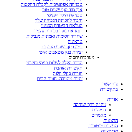
טכניקה אפקטיבית לקבלת החלטות
איך סוף סוף ישנים טוב
טכניקת הילד הפנימי
חיבור להכוונה הגבוהה שלך
העלאת הביטחון הפנימי
רפא את גופך בכוחות עצמך
שחרור חסימות ואמונות מגבילות
טראומה
זימון כסף ושפע מהיקום
יצירת בנק משאבים אישי
מערכות יחסים
הדרך הקלה לשלום פנימי וחיצוני
תקשורת אוהבת
הורות בקלי קלות
זוגיות מיטיבה- חווית הבית
צור קשר
בתקשורת
אודות
מה זה דרך הגודהה
המלצות
מאמרים
הרצאות
הכשרת מנטורים
מדיטציות