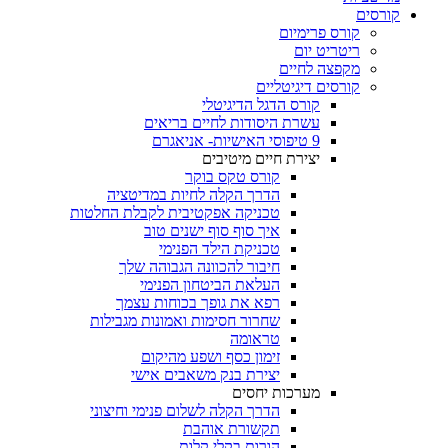
קורסים
קורס פרימיום
ריטריט יום
מקפצה לחיים
קורסים דיגיטליים
קורס הדגל הדיגיטלי
עשרת היסודות לחיים בריאים
9 טיפוסי האישיות- אניאגרם
יצירת חיים מיטיבים
קורס טקס בוקר
הדרך הקלה לחיות במדיטציה
טכניקה אפקטיבית לקבלת החלטות
איך סוף סוף ישנים טוב
טכניקת הילד הפנימי
חיבור להכוונה הגבוהה שלך
העלאת הביטחון הפנימי
רפא את גופך בכוחות עצמך
שחרור חסימות ואמונות מגבילות
טראומה
זימון כסף ושפע מהיקום
יצירת בנק משאבים אישי
מערכות יחסים
הדרך הקלה לשלום פנימי וחיצוני
תקשורת אוהבת
הורות בקלי קלות