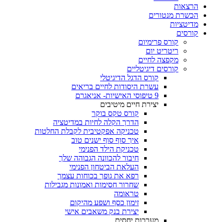
הרצאות
הכשרת מנטורים
מדיטציות
קורסים
קורס פרימיום
ריטריט יום
מקפצה לחיים
קורסים דיגיטליים
קורס הדגל הדיגיטלי
עשרת היסודות לחיים בריאים
9 טיפוסי האישיות- אניאגרם
יצירת חיים מיטיבים
קורס טקס בוקר
הדרך הקלה לחיות במדיטציה
טכניקה אפקטיבית לקבלת החלטות
איך סוף סוף ישנים טוב
טכניקת הילד הפנימי
חיבור להכוונה הגבוהה שלך
העלאת הביטחון הפנימי
רפא את גופך בכוחות עצמך
שחרור חסימות ואמונות מגבילות
טראומה
זימון כסף ושפע מהיקום
יצירת בנק משאבים אישי
מערכות יחסים