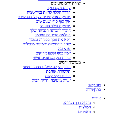
יצירת חיים מיטיבים
קורס טקס בוקר
הדרך הקלה לחיות במדיטציה
טכניקה אפקטיבית לקבלת החלטות
איך סוף סוף ישנים טוב
טכניקת הילד הפנימי
חיבור להכוונה הגבוהה שלך
העלאת הביטחון הפנימי
רפא את גופך בכוחות עצמך
שחרור חסימות ואמונות מגבילות
טראומה
זימון כסף ושפע מהיקום
יצירת בנק משאבים אישי
מערכות יחסים
הדרך הקלה לשלום פנימי וחיצוני
תקשורת אוהבת
הורות בקלי קלות
זוגיות מיטיבה- חווית הבית
צור קשר
בתקשורת
אודות
מה זה דרך הגודהה
המלצות
מאמרים