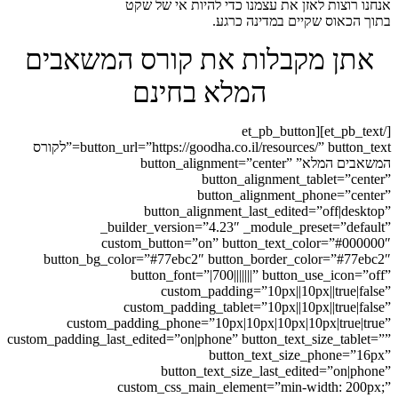
אנחנו רוצות לאזן את עצמנו כדי להיות אי של שקט
בתוך הכאוס שקיים במדינה כרגע.
אתן מקבלות את קורס המשאבים
המלא בחינם
[/et_pb_text][et_pb_button
button_url=”https://goodha.co.il/resources/” button_text=”לקורס
המשאבים המלא” button_alignment=”center”
button_alignment_tablet=”center”
button_alignment_phone=”center”
button_alignment_last_edited=”off|desktop”
_builder_version=”4.23″ _module_preset=”default”
custom_button=”on” button_text_color=”#000000″
button_bg_color=”#77ebc2″ button_border_color=”#77ebc2″
button_font=”|700|||||||” button_use_icon=”off”
custom_padding=”10px||10px||true|false”
custom_padding_tablet=”10px||10px||true|false”
custom_padding_phone=”10px|10px|10px|10px|true|true”
custom_padding_last_edited=”on|phone” button_text_size_tablet=””
button_text_size_phone=”16px”
button_text_size_last_edited=”on|phone”
custom_css_main_element=”min-width: 200px;”