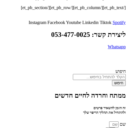
[/et_pb_text][/et_pb_column][/et_pb_row][/et_pb_section]
Instagram
Facebook
Youtube
Linkedin
Tiktok
Spotify
ליצירת קשר: 053-477-0025
Whatsapp
© כל הזכויות שמורות לדרך הגודהה 2026 |
מדינות פרטיות
| נבנה באהבה
ע”י
הדיגיטלית
חיפוש
חיפוש
ממתח וחרדה לחיים חדשים
זה הזמן להשאיר פרטים
ולהתחיל את תהליך הריפוי שלך
שם