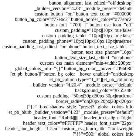
button_alignment_last_edited=”off|desktop”
_builder_version=”4.23″ _module_preset=”default”
custom_button=”on” button_text_color=”#000000″
button_bg_color=”#77ebc2″ button_border_color=”#77ebc2″
button_font=”|700|||||||” button_use_icon=”off”
custom_padding=”10px||10px||true|false”
custom_padding_tablet=”10px||10px||true|false”
custom_padding_phone=”10px|10px|10px|10px|true|true”
custom_padding_last_edited=”on|phone” button_text_size_tablet=””
button_text_size_phone=”16px”
button_text_size_last_edited=”on|phone”
custom_css_main_element=”min-width: 200px;”
global_colors_info=”{}” button_bg_color__hover=”#f9b08f”
button_bg_color__hover_enabled=”on|desktop”][/et_pb_button]
[/et_pb_column][et_pb_column type=”1_3″
_builder_version=”4.20.4″ _module_preset=”default”
background_color=”#755a48″
custom_padding=”50px|30px|50px|30px|true|true”
border_radii=”on|20px|20px|20px|20px”
box_shadow_style=”preset3″ global_colors_info=”{}”]
[et_pb_blurb _builder_version=”4.23″ _module_preset=”default”
header_font=”Rubik||||||||” header_text_align=”right”
header_text_color=”#FFFFFF” header_font_size=”22px”
header_line_height=”1.2em” custom_css_blurb_title=”font-weight:
500;” global_colors_info=”{}”]