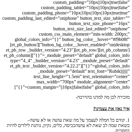
custom_padding=”10px||10px||true|false”
custom_padding_tablet=”10px||10px||true|false”
custom_padding_phone=”10px|10px|10px|10px|true|true”
custom_padding_last_edited=”on|phone” button_text_size_tablet=””
button_text_size_phone=”16px”
button_text_size_last_edited=”on|phone”
custom_css_main_element=”min-width: 200px;”
global_colors_info=”{}” button_bg_color__hover=”#f9b08f”
button_bg_color__hover_enabled=”on|desktop”][/et_pb_button]
[/et_pb_column][/et_pb_row][et_pb_row _builder_version=”4.23″
_module_preset=”default” global_colors_info=”{}”][et_pb_column
type=”4_4″ _builder_version=”4.23″ _module_preset=”default”
global_colors_info=”{}”][et_pb_text _builder_version=”4.22.2″
_module_preset=”default” text_font=”Rubik||||||||”
text_line_height=”1.5em” text_orientation=”center”
max_width=”700px” module_alignment=”center”
custom_margin=”||10px||false|false” global_colors_info=”{}”]
מזכירה לכן מה למדנו בהדרכה-
איך נאזן את עצמינו?
1. קודם כל חמלה לעצמך על מה שאת עושה או לא עושה–
כשאת שמה לב שאת לא עושהכביסה, כלים, נקיון, נותנת לילדים להיות
במסכים,