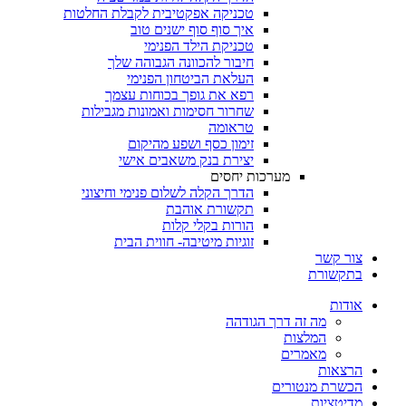
טכניקה אפקטיבית לקבלת החלטות
איך סוף סוף ישנים טוב
טכניקת הילד הפנימי
חיבור להכוונה הגבוהה שלך
העלאת הביטחון הפנימי
רפא את גופך בכוחות עצמך
שחרור חסימות ואמונות מגבילות
טראומה
זימון כסף ושפע מהיקום
יצירת בנק משאבים אישי
מערכות יחסים
הדרך הקלה לשלום פנימי וחיצוני
תקשורת אוהבת
הורות בקלי קלות
זוגיות מיטיבה- חווית הבית
צור קשר
בתקשורת
אודות
מה זה דרך הגודהה
המלצות
מאמרים
הרצאות
הכשרת מנטורים
מדיטציות