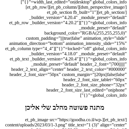
width_last_edited=”on|desktop” global_colors_info=”{}”]
[/dsm_perspective_image][/et_pb_column][/et_pb_row]
[/et_pb_section][et_pb_section fb_built=”1″
_builder_version=”4.20.4″ _module_preset=”default”
global_colors_info=”{}”][et_pb_row _builder_version=”4.20.2″
_module_preset=”default”
background_color=”RGBA(255,255,255,0)”
custom_padding=”||||true|false” animation_style=”slide”
animation_direction=”bottom” animation_intensity_slide=”15%”
locked=”off” global_colors_info=”{}”][et_pb_column type=”4_4″
_builder_version=”4.18.0″ _module_preset=”default”
global_colors_info=”{}”][et_pb_text _builder_version=”4.20.4″
_module_preset=”default” header_2_font=”|700|||||||”
header_2_text_align=”center” header_2_text_color=”#000000″
header_2_font_size=”50px” custom_margin=”||20px||false|false”
header_2_font_size_tablet=”60px”
header_2_font_size_phone=”32px”
header_2_font_size_last_edited=”on|phone”
global_colors_info=”{}”]
מתנה פשוטה מהלב שלי אליכן
[/et_pb_text][et_pb_image src=”https://goodha.co.il/wp-
content/uploads/2023/03/1-3.png” title_text=”1 (3)” align=”center”