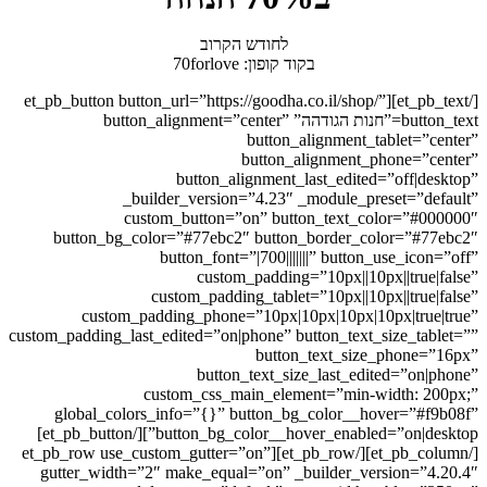
לחודש הקרוב
בקוד קופון: 70forlove
[/et_pb_text][et_pb_button button_url=”https://goodha.co.il/shop/”
button_text=”חנות הגודהה” button_alignment=”center”
button_alignment_tablet=”center”
button_alignment_phone=”center”
button_alignment_last_edited=”off|desktop”
_builder_version=”4.23″ _module_preset=”default”
custom_button=”on” button_text_color=”#000000″
button_bg_color=”#77ebc2″ button_border_color=”#77ebc2″
button_font=”|700|||||||” button_use_icon=”off”
custom_padding=”10px||10px||true|false”
custom_padding_tablet=”10px||10px||true|false”
custom_padding_phone=”10px|10px|10px|10px|true|true”
custom_padding_last_edited=”on|phone” button_text_size_tablet=””
button_text_size_phone=”16px”
button_text_size_last_edited=”on|phone”
custom_css_main_element=”min-width: 200px;”
global_colors_info=”{}” button_bg_color__hover=”#f9b08f”
button_bg_color__hover_enabled=”on|desktop”][/et_pb_button]
[/et_pb_column][/et_pb_row][et_pb_row use_custom_gutter=”on”
gutter_width=”2″ make_equal=”on” _builder_version=”4.20.4″