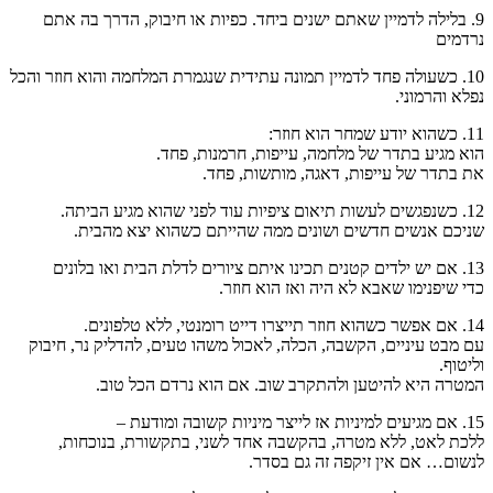
9. בלילה לדמיין שאתם ישנים ביחד. כפיות או חיבוק, הדרך בה אתם
נרדמים
10. כשעולה פחד לדמיין תמונה עתידית שנגמרת המלחמה והוא חוזר והכל
נפלא והרמוני.
11. כשהוא יודע שמחר הוא חוזר:
הוא מגיע בתדר של מלחמה, עייפות, חרמנות, פחד.
את בתדר של עייפות, דאגה, מותשות, פחד.
12. כשנפגשים לעשות תיאום ציפיות עוד לפני שהוא מגיע הביתה.
שניכם אנשים חדשים ושונים ממה שהייתם כשהוא יצא מהבית.
13. אם יש ילדים קטנים תכינו איתם ציורים לדלת הבית ואו בלונים
כדי שיפנימו שאבא לא היה ואז הוא חוזר.
14. אם אפשר כשהוא חוזר תייצרו דייט רומנטי, ללא טלפונים.
עם מבט עיניים, הקשבה, הכלה, לאכול משהו טעים, להדליק נר, חיבוק
וליטוף.
המטרה היא להיטען ולהתקרב שוב. אם הוא נרדם הכל טוב.
15. אם מגיעים למיניות אז לייצר מיניות קשובה ומודעת –
ללכת לאט, ללא מטרה, בהקשבה אחד לשני, בתקשורת, בנוכחות,
לנשום… אם אין זיקפה זה גם בסדר.