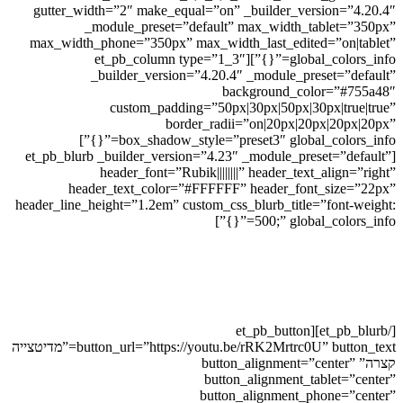
gutter_width=”2″ make_equal=”on” _builder_version=”4.20.4″
_module_preset=”default” max_width_tablet=”350px”
max_width_phone=”350px” max_width_last_edited=”on|tablet”
global_colors_info=”{}”][et_pb_column type=”1_3″
_builder_version=”4.20.4″ _module_preset=”default”
background_color=”#755a48″
custom_padding=”50px|30px|50px|30px|true|true”
border_radii=”on|20px|20px|20px|20px”
box_shadow_style=”preset3″ global_colors_info=”{}”]
[et_pb_blurb _builder_version=”4.23″ _module_preset=”default”
header_font=”Rubik||||||||” header_text_align=”right”
header_text_color=”#FFFFFF” header_font_size=”22px”
header_line_height=”1.2em” custom_css_blurb_title=”font-weight:
500;” global_colors_info=”{}”]
מדיטצייה קצרה
בואו לחקור איתי איך להגיע ממקום של
לחץ תמידי וחוסר בהירות,
להגשמה בעולם הזה ללא מאמץ
ובתחושת בהירות ושליחות ברורה.
[/et_pb_blurb][et_pb_button
button_url=”https://youtu.be/rRK2Mrtrc0U” button_text=”מדיטצייה
קצרה” button_alignment=”center”
button_alignment_tablet=”center”
button_alignment_phone=”center”