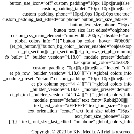
button_use_icon=”off” custom_padding=”10px||10px||true|false”
custom_padding_tablet=”10px||10px||true|false”
custom_padding_phone=”10px|10px|10px|10px|true|true”
custom_padding_last_edited=”on|phone” button_text_size_tablet=””
button_text_size_phone=”16px”
button_text_size_last_edited=”on|phone”
custom_css_main_element=”min-width: 200px;” disabled=”on”
global_colors_info=”{}” button_bg_color__hover=”#f9b08f”
button_bg_color__hover_enabled=”on|desktop”][/et_pb_button]
[/et_pb_column][/et_pb_row][/et_pb_section][et_pb_section
fb_built=”1″ _builder_version=”4.18.0″ _module_preset=”default”
background_color=”#4e3828″
custom_padding=”0px||0px||true|false” locked=”off”
global_colors_info=”{}”][et_pb_row _builder_version=”4.18.0″
_module_preset=”default” custom_padding=”10px||10px||true|false”
global_colors_info=”{}”][et_pb_column type=”4_4″
_builder_version=”4.18.0″ _module_preset=”default”
global_colors_info=”{}”][et_pb_text _builder_version=”4.20.4″
_module_preset=”default” text_font=”Rubik|300|||||||”
text_text_color=”#FFFFFF” text_font_size=”16px”
text_orientation=”center” text_font_size_tablet=”16px”
text_font_size_phone=”12px”
text_font_size_last_edited=”on|phone” global_colors_info=”{}”]
Copyright © 2023 by Kivi Media. All rights reserved