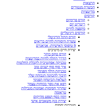
הרצאות
הכשרת מנטורים
מדיטציות
קורסים
קורס פרימיום
ריטריט יום
מקפצה לחיים
קורסים דיגיטליים
קורס הדגל הדיגיטלי
עשרת היסודות לחיים בריאים
9 טיפוסי האישיות- אניאגרם
יצירת חיים מיטיבים
קורס טקס בוקר
הדרך הקלה לחיות במדיטציה
טכניקה אפקטיבית לקבלת החלטות
איך סוף סוף ישנים טוב
טכניקת הילד הפנימי
חיבור להכוונה הגבוהה שלך
העלאת הביטחון הפנימי
רפא את גופך בכוחות עצמך
שחרור חסימות ואמונות מגבילות
טראומה
זימון כסף ושפע מהיקום
יצירת בנק משאבים אישי
מערכות יחסים