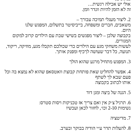
אולי יש אכילה רגשית…
זה לא הזמן להיות וונדר וומן.
2. ליצור מעגלי תמיכה עבורך –
משאבים, חברים ומשפחה, בייביסיטר בתשלום, המפגש שלנו
היום.
בקבוצה שלכן – ליצור מפגשים בשישי שבת עם הילדים קרוב למקום
המגורים.
לעשות משחקי מגע עם הילדים כדי שכולכם תקבלו מגע, מוזיקה, ריקוד,
תנועה, כל דבר שעושה לךכיף ומפנק אותך.
3. המפגש מתחיל מרגע שהוא הולך
4. אפשר להחליט שאת פותחת קבוצת וואטסאפ שהוא לא נמצא בה וכל
פעם שבא לך לשתף
אותו לכתוב בקבוצה
5. הגנה של ביצה ומגן דוד
6. תרגיל צ׳ק אין ואם צריך אז טכניקות ויסות סטרס:
נשימות 2-10 וכו׳, לחזור לכאן ועכשיו
7. מדיטציה
8. להעלות תדר ע״י הודיה בבוקר ובערב.