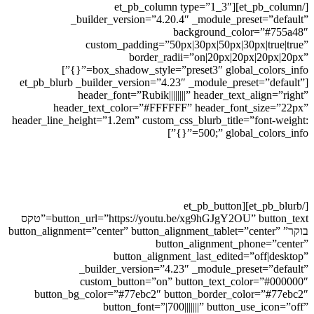
[/et_pb_column][et_pb_column type=”1_3″
_builder_version=”4.20.4″ _module_preset=”default”
background_color=”#755a48″
custom_padding=”50px|30px|50px|30px|true|true”
border_radii=”on|20px|20px|20px|20px”
box_shadow_style=”preset3″ global_colors_info=”{}”]
[et_pb_blurb _builder_version=”4.23″ _module_preset=”default”
header_font=”Rubik||||||||” header_text_align=”right”
header_text_color=”#FFFFFF” header_font_size=”22px”
header_line_height=”1.2em” custom_css_blurb_title=”font-weight:
500;” global_colors_info=”{}”]
טקס בוקר
נפתח את הבוקר ונסיים את הבוקר בצורה מודעת מתוך מנהיגות פנימית
כך שנוכל ליצור ליום שלנו מיכל שיוצר בעצם יום משובח.
[/et_pb_blurb][et_pb_button
button_url=”https://youtu.be/xg9hGJgY2OU” button_text=”טקס
בוקר” button_alignment=”center” button_alignment_tablet=”center”
button_alignment_phone=”center”
button_alignment_last_edited=”off|desktop”
_builder_version=”4.23″ _module_preset=”default”
custom_button=”on” button_text_color=”#000000″
button_bg_color=”#77ebc2″ button_border_color=”#77ebc2″
button_font=”|700|||||||” button_use_icon=”off”