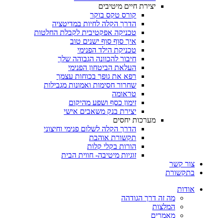
יצירת חיים מיטיבים
קורס טקס בוקר
הדרך הקלה לחיות במדיטציה
טכניקה אפקטיבית לקבלת החלטות
איך סוף סוף ישנים טוב
טכניקת הילד הפנימי
חיבור להכוונה הגבוהה שלך
העלאת הביטחון הפנימי
רפא את גופך בכוחות עצמך
שחרור חסימות ואמונות מגבילות
טראומה
זימון כסף ושפע מהיקום
יצירת בנק משאבים אישי
מערכות יחסים
הדרך הקלה לשלום פנימי וחיצוני
תקשורת אוהבת
הורות בקלי קלות
זוגיות מיטיבה- חווית הבית
צור קשר
בתקשורת
אודות
מה זה דרך הגודהה
המלצות
מאמרים