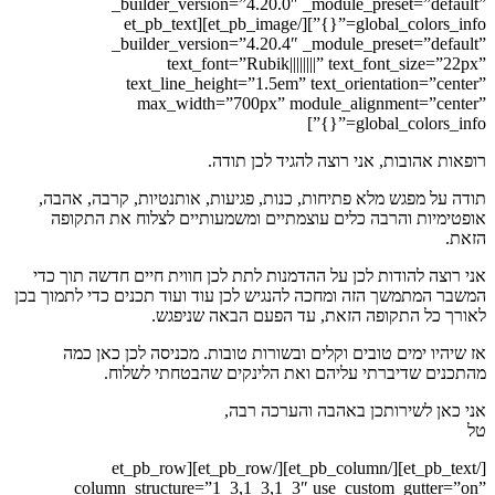
_builder_version=”4.20.0″ _module_preset=”default”
global_colors_info=”{}”][/et_pb_image][et_pb_text
_builder_version=”4.20.4″ _module_preset=”default”
text_font=”Rubik||||||||” text_font_size=”22px”
text_line_height=”1.5em” text_orientation=”center”
max_width=”700px” module_alignment=”center”
global_colors_info=”{}”]
רופאות אהובות, אני רוצה להגיד לכן תודה.
תודה על מפגש מלא פתיחות, כנות, פגיעות, אותנטיות, קרבה, אהבה,
אופטימיות והרבה כלים עוצמתיים ומשמעותיים לצלוח את התקופה
הזאת.
אני רוצה להודות לכן על ההדמנות לתת לכן חווית חיים חדשה תוך כדי
המשבר המתמשך הזה ומחכה להנגיש לכן עוד ועוד תכנים כדי לתמוך בכן
לאורך כל התקופה הזאת, עד הפעם הבאה שניפגש.
אז שיהיו ימים טובים וקלים ובשורות טובות. מכניסה לכן כאן כמה
מהתכנים שדיברתי עליהם ואת הלינקים שהבטחתי לשלוח.
אני כאן לשירותכן באהבה והערכה רבה,
טל
[/et_pb_text][/et_pb_column][/et_pb_row][et_pb_row
column_structure=”1_3,1_3,1_3″ use_custom_gutter=”on”