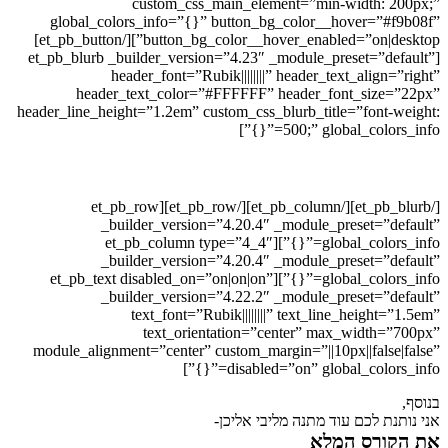
custom_css_main_element=”min-width: 200px;”
global_colors_info=”{}” button_bg_color__hover=”#f9b08f”
button_bg_color__hover_enabled=”on|desktop”][/et_pb_button]
[et_pb_blurb _builder_version=”4.23″ _module_preset=”default”
header_font=”Rubik||||||||” header_text_align=”right”
header_text_color=”#FFFFFF” header_font_size=”22px”
header_line_height=”1.2em” custom_css_blurb_title=”font-weight:
500;” global_colors_info=”{}”]
טל קרן כץ
[/et_pb_blurb][/et_pb_column][/et_pb_row][et_pb_row
_builder_version=”4.20.4″ _module_preset=”default”
global_colors_info=”{}”][et_pb_column type=”4_4″
_builder_version=”4.20.4″ _module_preset=”default”
global_colors_info=”{}”][et_pb_text disabled_on=”on|on|on”
_builder_version=”4.22.2″ _module_preset=”default”
text_font=”Rubik||||||||” text_line_height=”1.5em”
text_orientation=”center” max_width=”700px”
module_alignment=”center” custom_margin=”||10px||false|false”
disabled=”on” global_colors_info=”{}”]
בנוסף,
אני נותנת לכם עוד מתנה מליבי אליכן-
את הקורס המלא