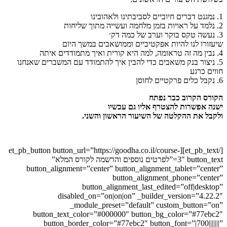
1.
נ
מגנט
דברים חיוביים לסביבתינו ולאהובינו
2. נלמד על ראויות בזמן מלחמה
ועשייה מתוך שליחות
3. נעשה טקס בוקר וערב של כמה דק׳
שיעזורו לנו להיות
אפקטיביים וממושאבים במשך היום
4. נבין מה זה
טראומה
, למה היא קורית
ואיך מתמודדים איתה
5. ניצור בנק משאבים כדי להבין
איך להתמודד עם המשברים
שאנחנו
חווים כרגע
6. נקבל
כלים פרקטיים לחוסן
הקורס הקרוב כבר נפתח
ישנה אפשרות להצטרף אליו גם עכשיו
ולקבל את ההקלטה של השיעור הראשון והשני.
[/et_pb_text][et_pb_button button_url=”https://goodha.co.il/course-
3″ button_text=”לפרטים נוספים והרשמה לקורס המלא”
button_alignment=”center” button_alignment_tablet=”center”
button_alignment_phone=”center”
button_alignment_last_edited=”off|desktop”
disabled_on=”on|on|on” _builder_version=”4.22.2″
_module_preset=”default” custom_button=”on”
button_text_color=”#000000″ button_bg_color=”#77ebc2″
button_border_color=”#77ebc2″ button_font=”|700|||||||”