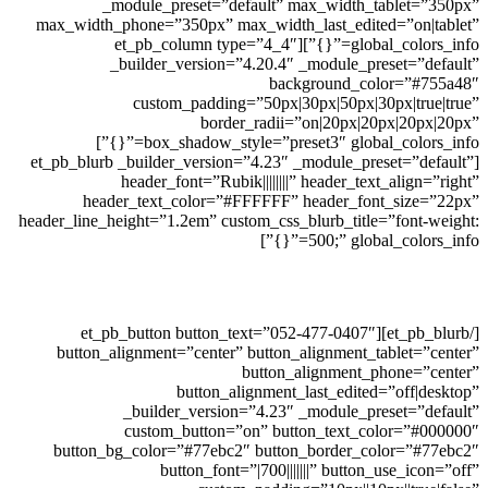
_module_preset=”default” max_width_tablet=”350px”
max_width_phone=”350px” max_width_last_edited=”on|tablet”
global_colors_info=”{}”][et_pb_column type=”4_4″
_builder_version=”4.20.4″ _module_preset=”default”
background_color=”#755a48″
custom_padding=”50px|30px|50px|30px|true|true”
border_radii=”on|20px|20px|20px|20px”
box_shadow_style=”preset3″ global_colors_info=”{}”]
[et_pb_blurb _builder_version=”4.23″ _module_preset=”default”
header_font=”Rubik||||||||” header_text_align=”right”
header_text_color=”#FFFFFF” header_font_size=”22px”
header_line_height=”1.2em” custom_css_blurb_title=”font-weight:
500;” global_colors_info=”{}”]
מוזמנות ליצור קשר
[/et_pb_blurb][et_pb_button button_text=”052-477-0407″
button_alignment=”center” button_alignment_tablet=”center”
button_alignment_phone=”center”
button_alignment_last_edited=”off|desktop”
_builder_version=”4.23″ _module_preset=”default”
custom_button=”on” button_text_color=”#000000″
button_bg_color=”#77ebc2″ button_border_color=”#77ebc2″
button_font=”|700|||||||” button_use_icon=”off”