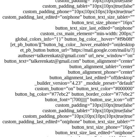
custom_padding=”10px||10px||true|false”
custom_padding_tablet=”10px||10px||true|false”
custom_padding_phone=”10px|10px|10px|10px|true|true”
custom_padding_last_edited=”on|phone” button_text_size_tablet=””
button_text_size_phone=”16px”
button_text_size_last_edited=”on|phone”
custom_css_main_element=”min-width: 200px;”
global_colors_info=”{}” button_bg_color__hover=”#f9b08f”
button_bg_color__hover_enabled=”on|desktop”][/et_pb_button]
[et_pb_button button_url=”https://mail.google.com/mail/u/?
authuser=talkerenkatz@gmail.com” url_new_window=”on”
button_text=”talkerenkatz@gmail.com” button_alignment=”center”
button_alignment_tablet=”center”
button_alignment_phone=”center”
button_alignment_last_edited=”off|desktop”
_builder_version=”4.23″ _module_preset=”default”
custom_button=”on” button_text_color=”#000000″
button_bg_color=”#77ebc2″ button_border_color=”#77ebc2″
button_font=”|700|||||||” button_use_icon=”off”
custom_padding=”10px||10px||true|false”
custom_padding_tablet=”10px||10px||true|false”
custom_padding_phone=”10px|10px|10px|10px|true|true”
custom_padding_last_edited=”on|phone” button_text_size_tablet=””
button_text_size_phone=”16px”
button_text_size_last_edited=”on|phone”