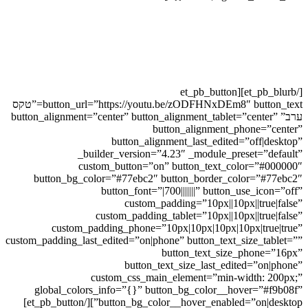
טקס ערב
טקס פשוט של חמש דקות
ששינה את ההתבוננות שלי,
יצר לי איזון ותנועה בריאה
ואף שיפר לי את איכות השינה.
[/et_pb_blurb][et_pb_button
button_url=”https://youtu.be/zODFHNxDEm8″ button_text=”טקס
ערב” button_alignment=”center” button_alignment_tablet=”center”
button_alignment_phone=”center”
button_alignment_last_edited=”off|desktop”
_builder_version=”4.23″ _module_preset=”default”
custom_button=”on” button_text_color=”#000000″
button_bg_color=”#77ebc2″ button_border_color=”#77ebc2″
button_font=”|700|||||||” button_use_icon=”off”
custom_padding=”10px||10px||true|false”
custom_padding_tablet=”10px||10px||true|false”
custom_padding_phone=”10px|10px|10px|10px|true|true”
custom_padding_last_edited=”on|phone” button_text_size_tablet=””
button_text_size_phone=”16px”
button_text_size_last_edited=”on|phone”
custom_css_main_element=”min-width: 200px;”
global_colors_info=”{}” button_bg_color__hover=”#f9b08f”
button_bg_color__hover_enabled=”on|desktop”][/et_pb_button]