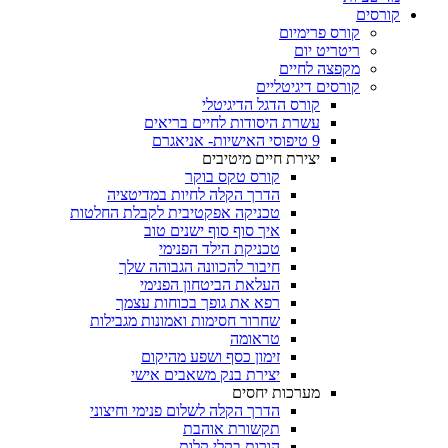
קורסים
קורס פרימיום
ריטריט יום
מקפצה לחיים
קורסים דיגיטליים
קורס הדגל הדיגיטלי
עשרת היסודות לחיים בריאים
9 טיפוסי האישיות- אניאגרם
יצירת חיים מיטיבים
קורס טקס בוקר
הדרך הקלה לחיות במדיטציה
טכניקה אפקטיבית לקבלת החלטות
איך סוף סוף ישנים טוב
טכניקת הילד הפנימי
חיבור להכוונה הגבוהה שלך
העלאת הביטחון הפנימי
רפא את גופך בכוחות עצמך
שחרור חסימות ואמונות מגבילות
טראומה
זימון כסף ושפע מהיקום
יצירת בנק משאבים אישי
מערכות יחסים
הדרך הקלה לשלום פנימי וחיצוני
תקשורת אוהבת
הורות בקלי קלות