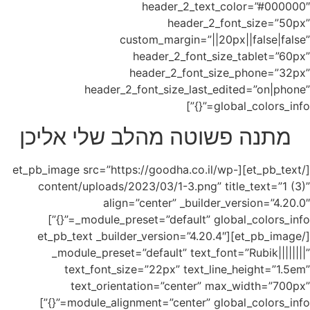
ליכן
[/et_pb_text]
conte
_module_preset=”default” global_colo
[/et_pb_
_mo