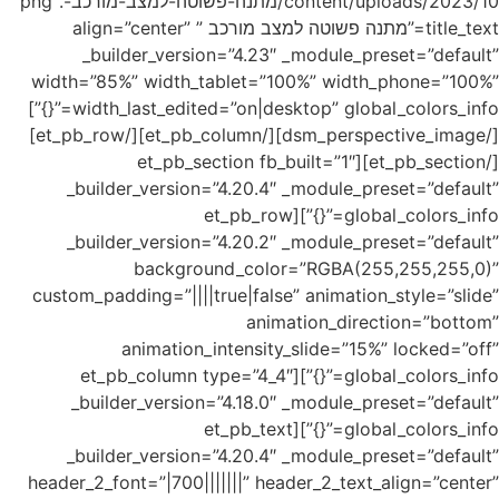
content/uploads/2023/10/מתנה-פשוטה-למצב-מורכב-.png”
” align=”center”
_bu
width=”8
width_last_edited=”on|desktop” global_colors_info=”{}”]
[/dsm_perspective_image][/et_pb_column][/et_pb_row]
_buil
_buil
custom_pa
global
_bui
_buil
header_2_