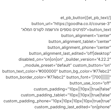
א”
dis
button_tex
button_bo
c
custom_pad