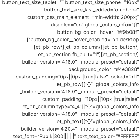
button_text
c
button_bg_color__hover_enabled=”on|desktop”]
_bui
custom
_bui
global
_bui
_buil
text_fo