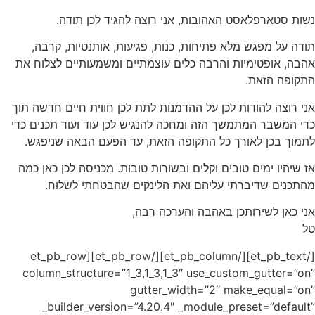
ה.
, קרבה,
 לצלוח את
ים חדשה תוך
 תכנים כדי
 שניפגש.
כן כאן כמה
לוח.
[/et_pb_text][/et_pb_column][/et_pb
column_s
_buil