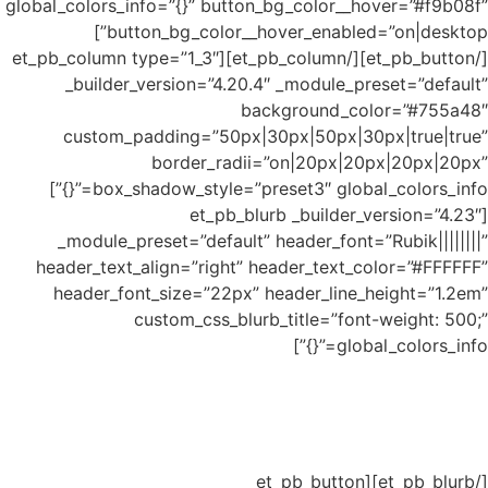
global_colo
button_bg_color__hover_enabled=”on|desktop”]
[/et_pb_button][/et_pb_co
_buil
cust
box_shadow_style=”preset3″ global_colors_info=”{}”]
_modul
header_t
header
תוך מנהיגות
 יום משובח.