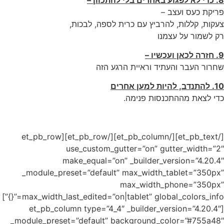
[/et_pb_text][/et_pb_column][/et_pb
_modul
max_width_last_edited=”on|tablet” global_colors_info=”{}”]
[et_p
_module_p