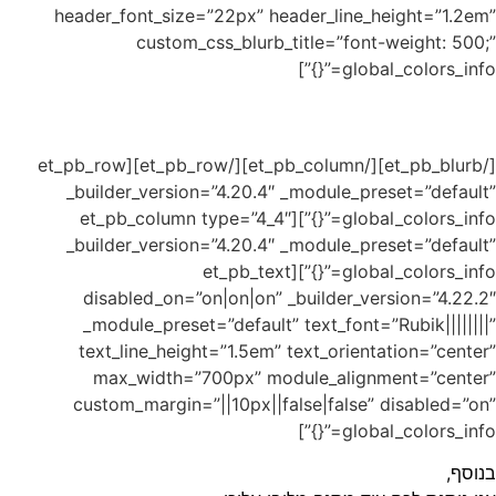
header
[/et_pb_blurb][/et_pb_column][/et_pb_row]
_buil
global
_buil
dis
_mo
tex
m
cust