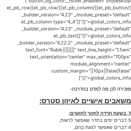
button_bg_color__hover_enabled=”on|desktop”]
[/et_pb_button][/et_pb_column][/et_pb_row][et_pb_
_bu
global
_bu
_buil
t