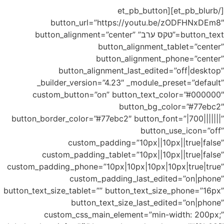
butto”
_bu
cust
button_bo
c
custom_pad
button_text
c