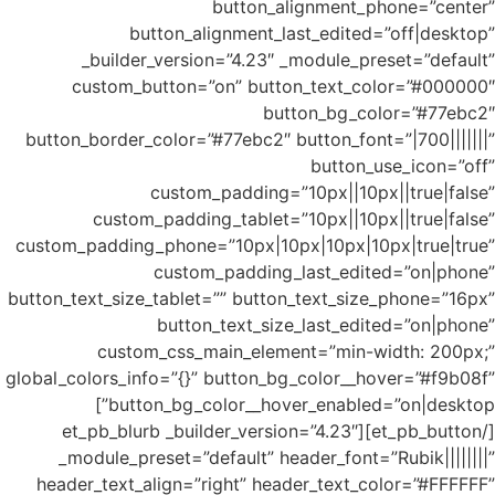
_bu
cust
button_bo
c
custom_pad
button_text
c
global_colo
button_bg_color__hover_enabled=”on|desktop”]
[/et_pb_
_modul
header_t