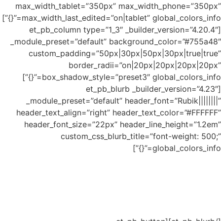
max_wid
max_width_last_edited=”on|tablet” global_colors_info=”{}”]
[et_p
_module_p
cust
box_shadow_style=”preset3″ global_colors_info=”{}”]
_modul
header_t
header
וסר בהירות,