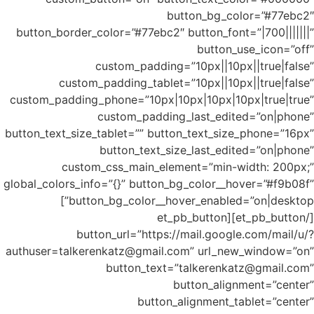
button_bo
c
custom_pad
button_text
c
global_colo
button_bg_color__hover_enabled=”on|desktop”]
authuser=t