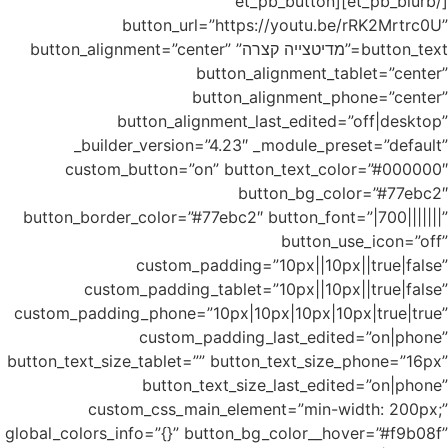
button_alignment=”
_bu
cust
button_bo
c
custom_pad
button_text
c
global_colo