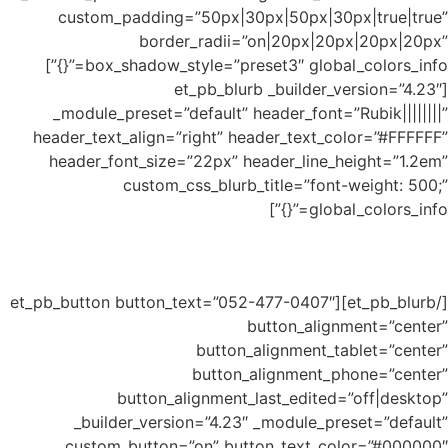
cust
box_shadow_style=”preset3″ global_colors_info=”{}”]
_modul
header_t
header
[/et_pb_blurb]
_bu
cust