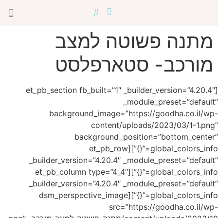
הכשרת מנטורים
[et_pb
_buil
global
_buil
glob