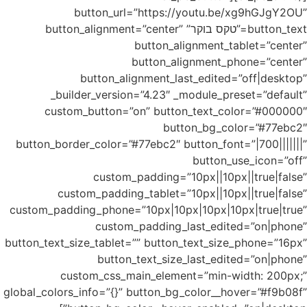
button”
_bu
cust
button_bo
c
custom_pad
button_text
c
global_colo