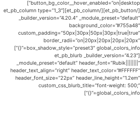
button_bg_color__hover_enabled=”on|desktop”]
[/et_pb_button][/et_pb_co
_buil
cust
box_shadow_style=”preset3″ global_colors_info=”{}”]
_modul
header_t
header